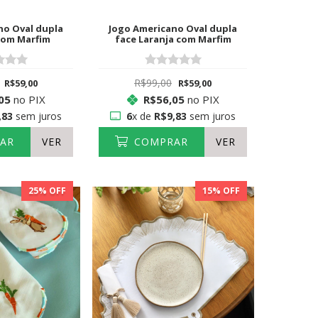
no Oval dupla
Jogo Americano Oval dupla
com Marfim
face Laranja com Marfim
R$99,00
R$59,00
R$59,00
05
no PIX
R$56,05
no PIX
,83
sem juros
6
x de
R$9,83
sem juros
AR
VER
COMPRAR
VER
25
% OFF
15
% OFF