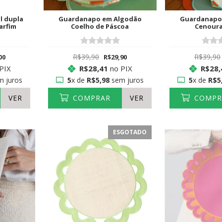
l dupla
Guardanapo em Algodão
Guardanapo
arfim
Coelho de Páscoa
Cenoura
R$39,90
R$39,90
00
R$29,90
PIX
R$28,41
no PIX
R$28,
 juros
5
x de
R$5,98
sem juros
5
x de
R$5
VER
COMPRAR
VER
COMPR
ESGOTADO