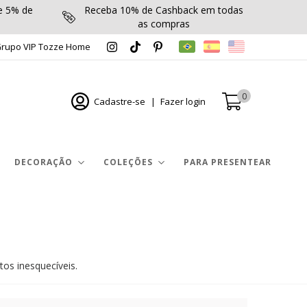
 5% de
Receba 10% de Cashback em todas
as compras
rupo VIP Tozze Home
0
Cadastre-se
|
Fazer login
DECORAÇÃO
COLEÇÕES
PARA PRESENTEAR
os inesquecíveis.