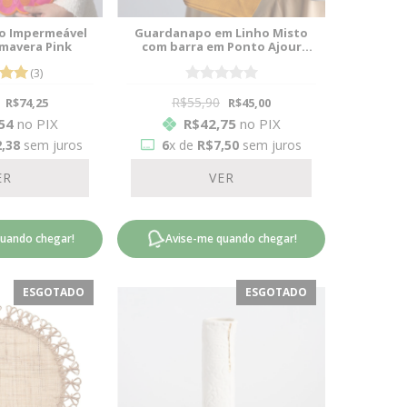
o Impermeável
Guardanapo em Linho Misto
mavera Pink
com barra em Ponto Ajour
Mostarda
(3)
R$55,90
R$74,25
R$45,00
54
no PIX
R$42,75
no PIX
,38
sem juros
6
x de
R$7,50
sem juros
ER
VER
quando chegar!
Avise-me quando chegar!
ESGOTADO
ESGOTADO