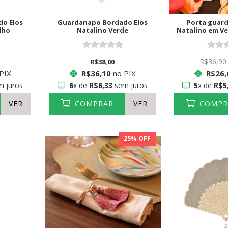
o Elos
Guardanapo Bordado Elos
Porta guar
lho
Natalino Verde
Natalino em V
R$36,90
R$38,00
PIX
R$36,10
no PIX
R$26,
 juros
6
x de
R$6,33
sem juros
5
x de
R$5
VER
COMPRAR
VER
COMPR
25
% OFF