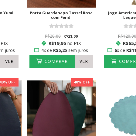
yo Yumi
Porta Guardanapo Tassel Rosa
Jogo America
com Fendi
Leque
R$28,00
R$120,0
R$21,00
 PIX
R$19,95
no PIX
R$65,
m juros
4
x de
R$5,25
sem juros
6
x de
R$11
VER
COMPRAR
VER
COMPR
40
% OFF
40
% OFF