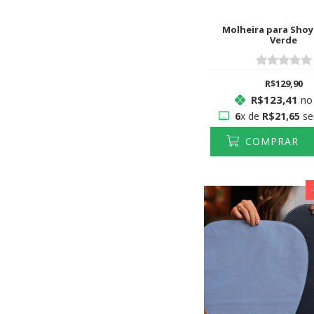
Molheira para Sho
Verde
R$129,90
R$123,41
no
6
x de
R$21,65
se
COMPRAR