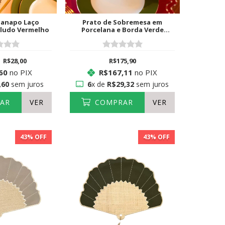
danapo Laço
Prato de Sobremesa em
eludo Vermelho
Porcelana e Borda Verde
Musgo com Filete em Ouro 24k
R$28,00
R$175,90
60
no PIX
R$167,11
no PIX
,60
sem juros
6
x de
R$29,32
sem juros
AR
VER
COMPRAR
VER
43
% OFF
43
% OFF