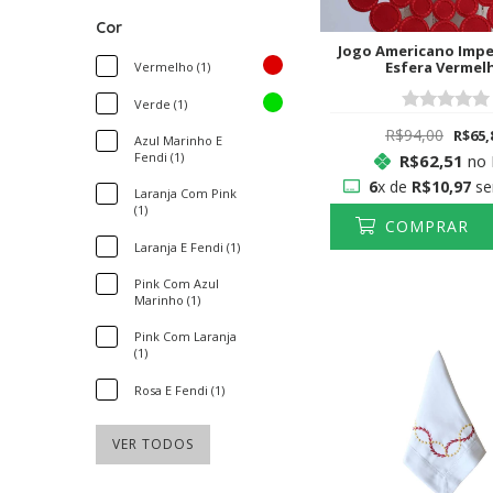
Cor
Jogo Americano Imp
Esfera Vermel
Vermelho (1)
Verde (1)
R$94,00
R$65,
Azul Marinho E
Fendi (1)
R$62,51
no 
6
x de
R$10,97
se
Laranja Com Pink
(1)
COMPRAR
Laranja E Fendi (1)
Pink Com Azul
Marinho (1)
Pink Com Laranja
(1)
Rosa E Fendi (1)
VER TODOS