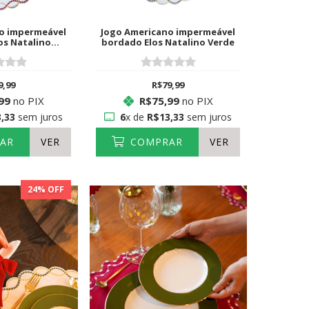
o impermeável
Jogo Americano impermeável
os Natalino
bordado Elos Natalino Verde
elho
9,99
R$79,99
99
no PIX
R$75,99
no PIX
,33
sem juros
6
x de
R$13,33
sem juros
AR
VER
COMPRAR
VER
24
% OFF