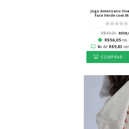
Jogo Americano Ova
face Verde com M
R$99,00
R$59,
R$56,05
no 
6
x de
R$9,83
sem
COMPRAR