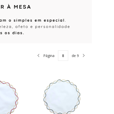
Página
de 9