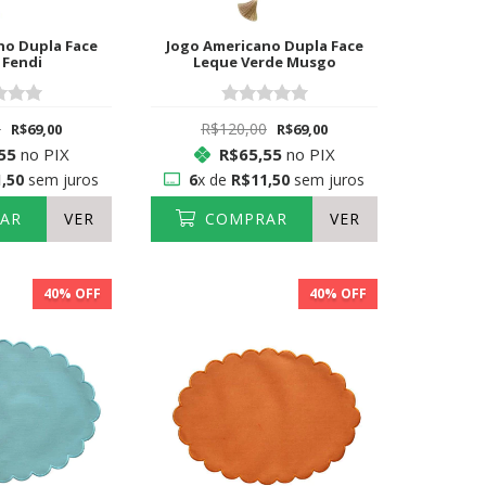
no Dupla Face
Jogo Americano Dupla Face
 Fendi
Leque Verde Musgo
0
R$120,00
R$69,00
R$69,00
55
no PIX
R$65,55
no PIX
,50
sem juros
6
x de
R$11,50
sem juros
AR
VER
COMPRAR
VER
40
% OFF
40
% OFF