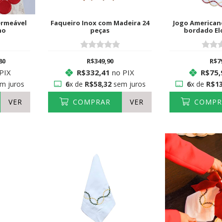
ermeável
Faqueiro Inox com Madeira 24
Jogo American
ho
peças
bordado El
Verm
80
R$349,90
R$7
PIX
R$332,41
no PIX
R$75,
m juros
6
x de
R$58,32
sem juros
6
x de
R$13
VER
COMPRAR
VER
COMPR