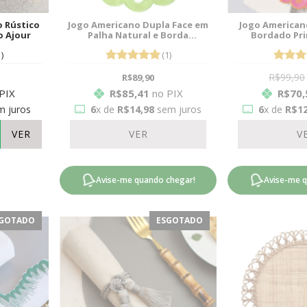
 Rústico
Jogo Americano Dupla Face em
Jogo American
o Ajour
Palha Natural e Borda
Bordado Pri
impermeável Flora Verde
)
(1)
R$99,90
R$89,90
PIX
R$85,41
no PIX
R$70,
 juros
6
x de
R$14,98
sem juros
6
x de
R$12
VER
VER
V
Avise-me quando chegar!
Avise-me 
GOTADO
ESGOTADO