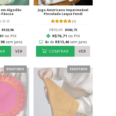
 em Algodão
Jogo Americano Impermeável
 Páscoa
Pincelado Leque Fendi
(1)
R$95,00
R$29,90
R$80,75
41
no PIX
R$76,71
no PIX
,98
sem juros
6
x de
R$13,46
sem juros
AR
VER
COMPRAR
VER
ESGOTADO
ESGOTADO