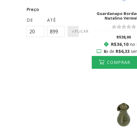
Preço
Guardanapo Bordad
Natalino Verme
DE
ATÉ
APLICAR
R$38,00
R$36,10
no 
6
x de
R$6,33
sem
COMPRAR