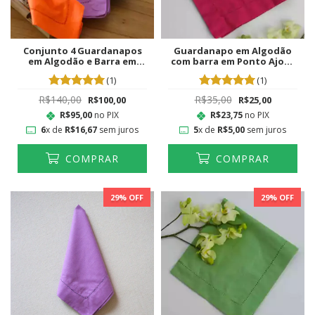
Conjunto 4 Guardanapos
Guardanapo em Algodão
em Algodão e Barra em
com barra em Ponto Ajour
Ponto Ajour Colorido
Pink
(1)
(1)
R$140,00
R$35,00
R$100,00
R$25,00
R$95,00
no PIX
R$23,75
no PIX
6
x de
R$16,67
sem juros
5
x de
R$5,00
sem juros
COMPRAR
COMPRAR
29
% OFF
29
% OFF