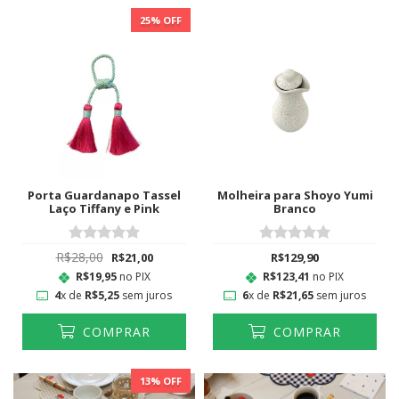
25
% OFF
Porta Guardanapo Tassel
Molheira para Shoyo Yumi
Laço Tiffany e Pink
Branco
R$28,00
R$21,00
R$129,90
R$19,95
no PIX
R$123,41
no PIX
4
x de
R$5,25
sem juros
6
x de
R$21,65
sem juros
COMPRAR
COMPRAR
13
% OFF