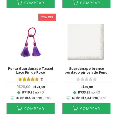
COMPRAR
COMPRAR
25
% OFF
Porta Guardanapo Tassel
Guardanapo branco
Laço Pink e Roxo
bordado pincelado Fendi
(1)
R$28,00
R$21,00
R$35,00
R$19,95
no PIX
R$33,25
no PIX
4
x de
R$5,25
sem juros
6
x de
R$5,83
sem juros
COMPRAR
COMPRAR