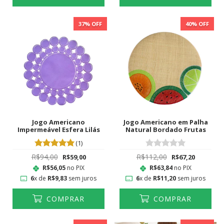
37
% OFF
40
% OFF
Jogo Americano
Jogo Americano em Palha
Impermeável Esfera Lilás
Natural Bordado Frutas
(1)
R$94,00
R$112,00
R$59,00
R$67,20
R$56,05
no PIX
R$63,84
no PIX
6
x de
R$9,83
sem juros
6
x de
R$11,20
sem juros
COMPRAR
COMPRAR