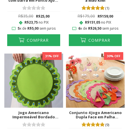
com barra em Ponto Ajour
à Mão Kiwi
Laranja
(1)
R$35,00
R$179,00
R$25,00
R$159,00
R$23,75
no PIX
R$151,05
no PIX
5
x de
R$5,00
sem juros
6
x de
R$26,50
sem juros
COMPRAR
COMPRAR
31
% OFF
30
% OFF
Jogo Americano
Conjunto 4 Jogo Americano
Impermeável Bordado
Dupla Face em Palha
Primavera Pistache
Natural Flora e 4
(9)
guardanapos