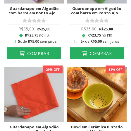
Guardanapo em Algodão
Guardanapo em Algodão
com barra em Ponto Ajour
com barra em Ponto Ajour
Lilás
Verde Lima
R$35,00
R$35,00
R$25,00
R$25,00
R$23,75
no PIX
R$23,75
no PIX
5
x de
R$5,00
sem juros
5
x de
R$5,00
sem juros
COMPRAR
COMPRAR
29
% OFF
11
% OFF
Guardanapo em Algodão
Bowl em Cerâmica Pintado