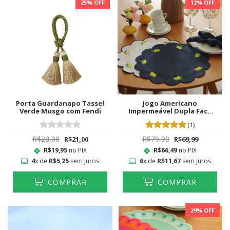
25
% OFF
12
% OFF
Porta Guardanapo Tassel
Jogo Americano
Verde Musgo com Fendi
Impermeável Dupla Face
Limão Siciliano
(1)
R$28,00
R$79,90
R$21,00
R$69,99
R$19,95
no PIX
R$66,49
no PIX
4
x de
R$5,25
sem juros
6
x de
R$11,67
sem juros
COMPRAR
COMPRAR
29
% OFF