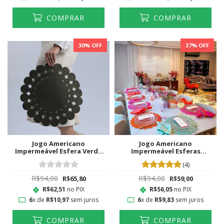
COMPRAR
COMPRAR
30
% OFF
37
% OFF
Jogo Americano
Jogo Americano
Impermeável Esfera Verde
Impermeável Esferas
Musgo
Tiffany
(4)
R$94,00
R$94,00
R$65,80
R$59,00
R$62,51
no PIX
R$56,05
no PIX
6
x de
R$10,97
sem juros
6
x de
R$9,83
sem juros
COMPRAR
COMPRAR