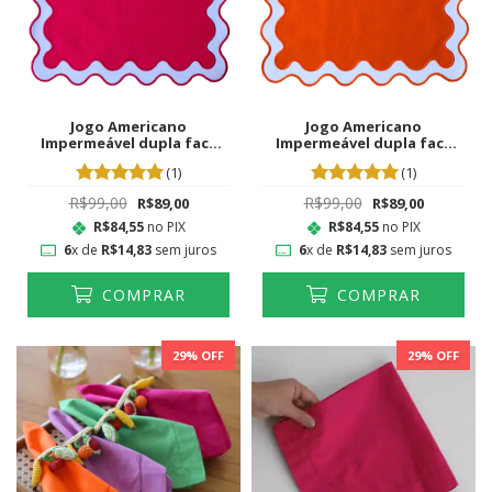
Jogo Americano
Jogo Americano
Impermeável dupla face
Impermeável dupla face
Recortes Pink
Recortes Laranja
(1)
(1)
R$99,00
R$99,00
R$89,00
R$89,00
R$84,55
no PIX
R$84,55
no PIX
6
x de
R$14,83
sem juros
6
x de
R$14,83
sem juros
COMPRAR
COMPRAR
29
% OFF
29
% OFF