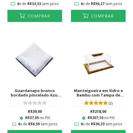
6
x de
R$33,33
sem juros
6
x de
R$56,27
sem juros
COMPRAR
COMPRAR
Guardanapo branco
Manteigueira em Vidro e
bordado pincelado Azul
Bambu com Tampa de
Marinho
Acrílico
(2)
R$39,00
R$218,00
R$37,05
no PIX
R$207,10
no PIX
6
x de
R$6,50
sem juros
6
x de
R$36,33
sem juros