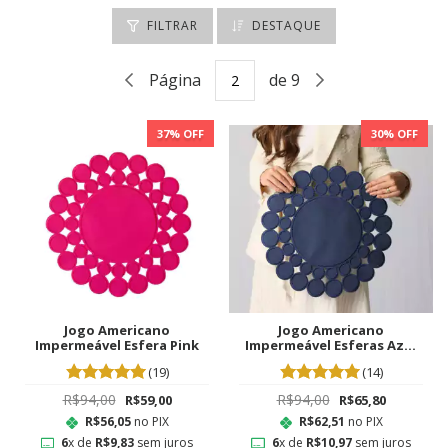
FILTRAR
DESTAQUE
Página
de 9
37
% OFF
30
% OFF
Jogo Americano
Jogo Americano
Impermeável Esfera Pink
Impermeável Esferas Azul
Marinho
(19)
(14)
R$94,00
R$94,00
R$59,00
R$65,80
R$56,05
no PIX
R$62,51
no PIX
6
x de
R$9,83
sem juros
6
x de
R$10,97
sem juros