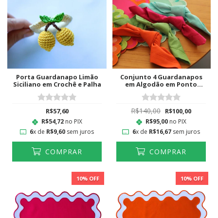
Porta Guardanapo Limão
Conjunto 4 Guardanapos
Siciliano em Crochê e Palha
em Algodão em Ponto
Ajour Colorido II
R$140,00
R$57,60
R$100,00
R$54,72
no PIX
R$95,00
no PIX
6
x de
R$9,60
sem juros
6
x de
R$16,67
sem juros
COMPRAR
COMPRAR
10
% OFF
10
% OFF