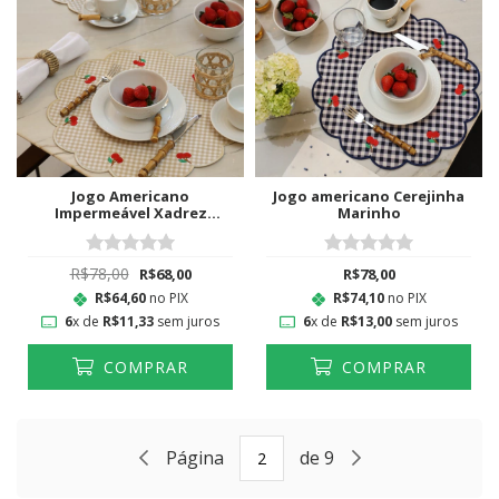
Jogo Americano
Jogo americano Cerejinha
Impermeável Xadrez
Marinho
Cerejinha Bege
R$78,00
R$68,00
R$78,00
R$64,60
no PIX
R$74,10
no PIX
6
x de
R$11,33
sem juros
6
x de
R$13,00
sem juros
COMPRAR
COMPRAR
Página
de 9