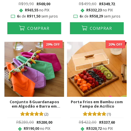
R$99,90
R$499,60
R$69,00
R$349,72
R$65,55
no PIX
R$332,23
no PIX
6
x de
R$11,50
sem juros
6
x de
R$58,29
sem juros
COMPRAR
COMPRAR
29
% OFF
20
% OFF
Conjunto 8 Guardanapos
Porta Frios em Bambu com
em Algodão e Barra em
Tampa de Acrílico
Ponto Ajour Colorido
(2)
(1)
R$280,00
R$422,00
R$200,00
R$337,60
R$190,00
no PIX
R$320,72
no PIX