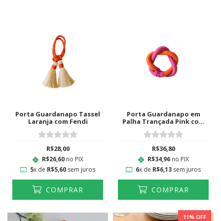
Porta Guardanapo Tassel
Porta Guardanapo em
Laranja com Fendi
Palha Trançada Pink com
Laranja
R$28,00
R$36,80
R$26,60
no PIX
R$34,96
no PIX
5
x de
R$5,60
sem juros
6
x de
R$6,13
sem juros
COMPRAR
COMPRAR
11
% OFF