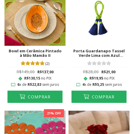
Bowl em Cerâmica Pintado
Porta Guardanapo Tassel
à Mão Mamão II
Verde Lima com Azul
Marinho
(2)
R$149,00
R$28,00
R$137,00
R$21,00
R$130,15
no PIX
R$19,95
no PIX
6
x de
R$22,83
sem juros
4
x de
R$5,25
sem juros
COMPRAR
COMPRAR
21
% OFF