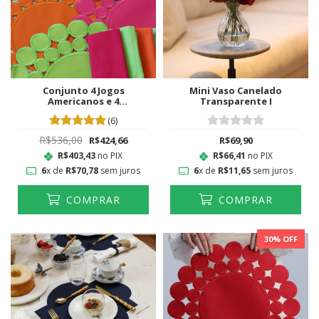
Conjunto 4 Jogos
Mini Vaso Canelado
Americanos e 4
Transparente I
Guardanapos Color Block
(6)
R$536,00
R$424,66
R$69,90
R$403,43
no PIX
R$66,41
no PIX
6
x de
R$70,78
sem juros
6
x de
R$11,65
sem juros
COMPRAR
COMPRAR
30
% OFF