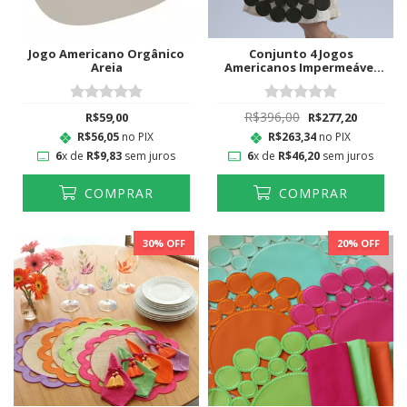
Jogo Americano Orgânico
Conjunto 4 Jogos
Areia
Americanos Impermeável
Esfera Verde Musgo
R$396,00
R$59,00
R$277,20
R$56,05
no PIX
R$263,34
no PIX
6
x de
R$9,83
sem juros
6
x de
R$46,20
sem juros
COMPRAR
COMPRAR
30
% OFF
20
% OFF