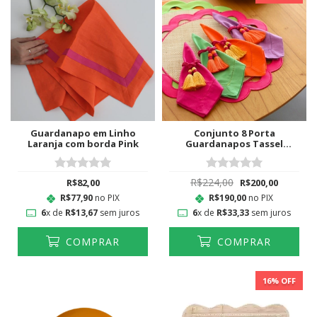
Guardanapo em Linho
Conjunto 8 Porta
Laranja com borda Pink
Guardanapos Tassel
Colorido
R$224,00
R$82,00
R$200,00
R$77,90
no PIX
R$190,00
no PIX
6
x de
R$13,67
sem juros
6
x de
R$33,33
sem juros
COMPRAR
COMPRAR
16
% OFF