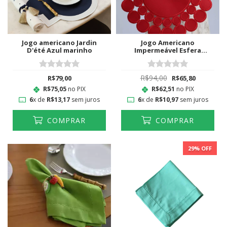
Jogo americano Jardin
Jogo Americano
D'été Azul marinho
Impermeável Esfera
Vermelho
R$94,00
R$79,00
R$65,80
R$75,05
no PIX
R$62,51
no PIX
6
x de
R$13,17
sem juros
6
x de
R$10,97
sem juros
COMPRAR
COMPRAR
29
% OFF