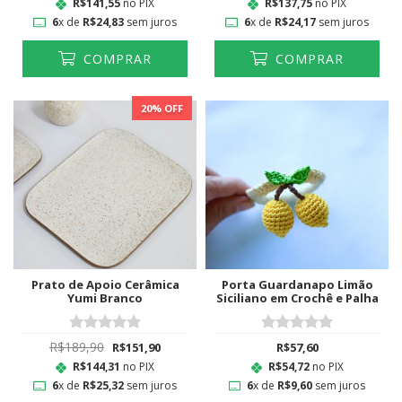
R$141,55
no PIX
R$137,75
no PIX
6
x de
R$24,83
sem juros
6
x de
R$24,17
sem juros
COMPRAR
COMPRAR
20
% OFF
Prato de Apoio Cerâmica
Porta Guardanapo Limão
Yumi Branco
Siciliano em Crochê e Palha
R$189,90
R$151,90
R$57,60
R$144,31
no PIX
R$54,72
no PIX
6
x de
R$25,32
sem juros
6
x de
R$9,60
sem juros