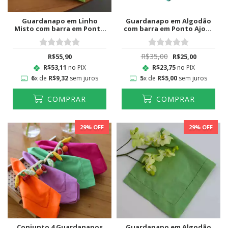
Guardanapo em Linho
Guardanapo em Algodão
Misto com barra em Ponto
com barra em Ponto Ajour
Ajour Verde Lima
Tiffany
R$35,00
R$55,90
R$25,00
R$53,11
no PIX
R$23,75
no PIX
6
x de
R$9,32
sem juros
5
x de
R$5,00
sem juros
COMPRAR
COMPRAR
29
% OFF
29
% OFF
Conjunto 4 Guardanapos
Guardanapo em Algodão