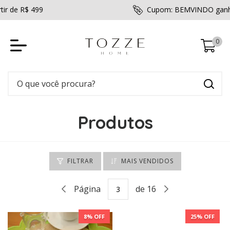
Cupom: BEMVINDO ganhe 5% de desconto
0
Produtos
FILTRAR
MAIS VENDIDOS
Página
de 16
8
% OFF
25
% OFF