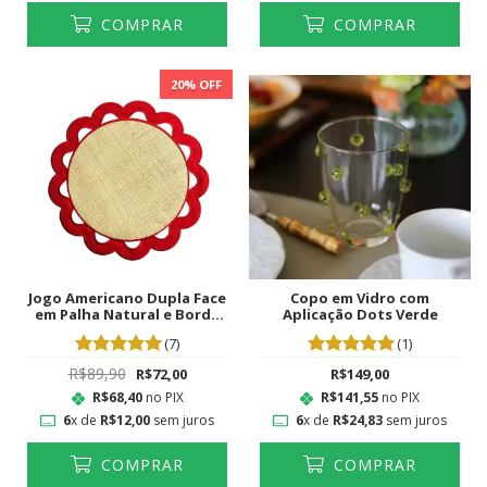
COMPRAR
COMPRAR
20
% OFF
Jogo Americano Dupla Face
Copo em Vidro com
em Palha Natural e Borda
Aplicação Dots Verde
impermeável Flora
(7)
(1)
Vermelho
R$89,90
R$72,00
R$149,00
R$68,40
no PIX
R$141,55
no PIX
6
x de
R$12,00
sem juros
6
x de
R$24,83
sem juros
COMPRAR
COMPRAR