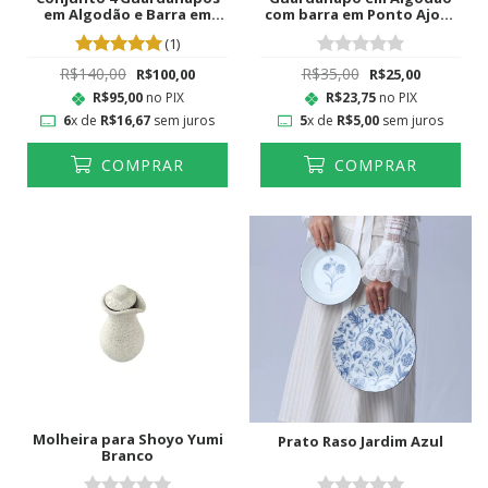
em Algodão e Barra em
com barra em Ponto Ajour
Ponto Ajour Colorido
Verde Lima
(1)
R$140,00
R$35,00
R$100,00
R$25,00
R$95,00
no PIX
R$23,75
no PIX
6
x de
R$16,67
sem juros
5
x de
R$5,00
sem juros
COMPRAR
COMPRAR
Molheira para Shoyo Yumi
Prato Raso Jardim Azul
Branco