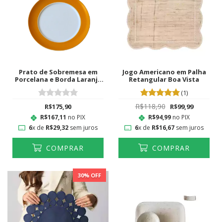
Prato de Sobremesa em
Jogo Americano em Palha
Porcelana e Borda Laranja
Retangular Boa Vista
com Filete em Ouro 24k
(1)
R$118,90
R$175,90
R$99,99
R$167,11
no PIX
R$94,99
no PIX
6
x de
R$29,32
sem juros
6
x de
R$16,67
sem juros
COMPRAR
COMPRAR
30
% OFF