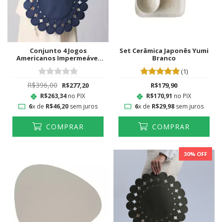
Conjunto 4 Jogos
Set Cerâmica Japonês Yumi
Americanos Impermeável
Branco
Esferas Azul Marinho
(1)
R$396,00
R$277,20
R$179,90
R$263,34
no PIX
R$170,91
no PIX
6
x de
R$46,20
sem juros
6
x de
R$29,98
sem juros
COMPRAR
COMPRAR
30
% OFF