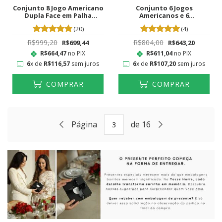
Conjunto 8 Jogo Americano
Conjunto 6 Jogos
Dupla Face em Palha
Americanos e 6
Natural Flora e 8
Guardanapos Color Block
(20)
(4)
guardanapos
R$999,20
R$804,00
R$699,44
R$643,20
R$664,47
no PIX
R$611,04
no PIX
6
x de
R$116,57
sem juros
6
x de
R$107,20
sem juros
COMPRAR
COMPRAR
Página
de 16