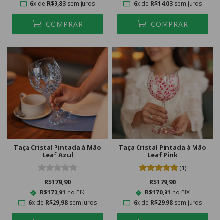
6
x de
R$9,83
sem juros
6
x de
R$14,03
sem juros
COMPRAR
COMPRAR
Taça Cristal Pintada à Mão
Taça Cristal Pintada à Mão
Leaf Azul
Leaf Pink
(1)
R$179,90
R$179,90
R$170,91
no PIX
R$170,91
no PIX
6
x de
R$29,98
sem juros
6
x de
R$29,98
sem juros