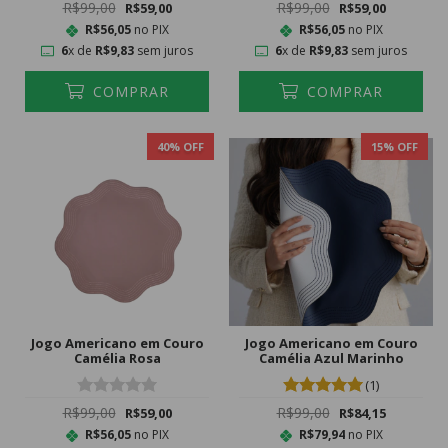
R$99,00
R$99,00
R$59,00
R$59,00
R$56,05
no PIX
R$56,05
no PIX
6
x de
R$9,83
sem juros
6
x de
R$9,83
sem juros
COMPRAR
COMPRAR
40
% OFF
15
% OFF
Jogo Americano em Couro
Jogo Americano em Couro
Camélia Rosa
Camélia Azul Marinho
(1)
R$99,00
R$99,00
R$59,00
R$84,15
R$56,05
no PIX
R$79,94
no PIX