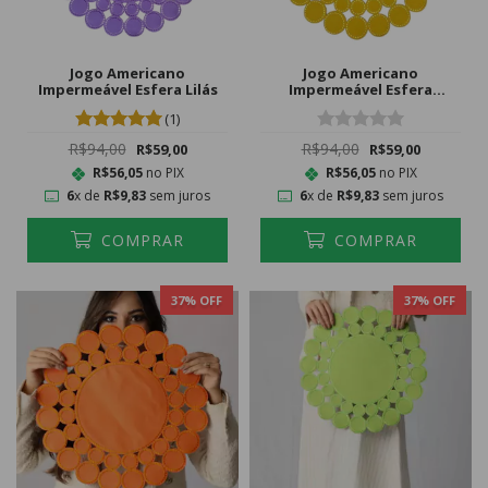
Jogo Americano
Jogo Americano
Impermeável Esfera Lilás
Impermeável Esfera
Amarelo
(1)
R$94,00
R$94,00
R$59,00
R$59,00
R$56,05
no PIX
R$56,05
no PIX
6
x de
R$9,83
sem juros
6
x de
R$9,83
sem juros
COMPRAR
COMPRAR
37
% OFF
37
% OFF