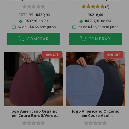
Acrílico
(2)
R$79,99
R$39,90
R$218,00
R$37,91
no PIX
R$207,10
no PIX
6
x de
R$6,65
sem juros
6
x de
R$36,33
sem juros
COMPRAR
COMPRAR
40
% OFF
40
% OFF
Jogo Americano Organic
Jogo Americano Organic
em Couro Bordô/Verde
em Couro Azul
Musgo
Claro/Marinho