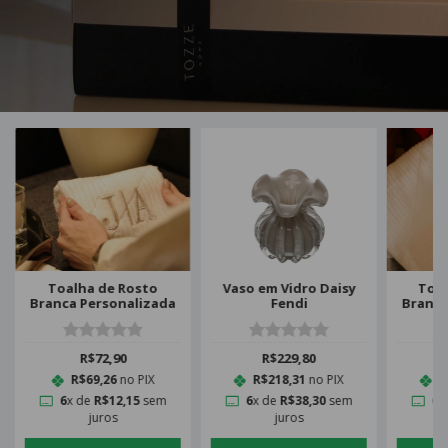
Toalha de Rosto
Vaso em Vidro Daisy
Toa
Branca Personalizada
Fendi
Branca
R$72,90
R$229,80
R$69,26
no PIX
R$218,31
no PIX
R
6
x de
R$12,15
sem
6
x de
R$38,30
sem
6
x
juros
juros