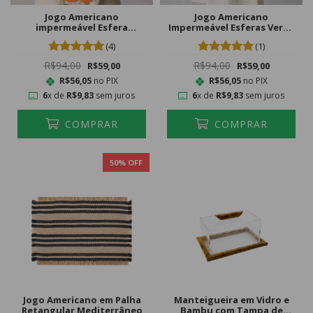
Jogo Americano
Jogo Americano
impermeável Esfera
Impermeável Esferas Verde
Laranja
Lima
(4)
(1)
R$94,00
R$94,00
R$59,00
R$59,00
R$56,05
no PIX
R$56,05
no PIX
6
x de
R$9,83
sem juros
6
x de
R$9,83
sem juros
COMPRAR
COMPRAR
50
% OFF
Jogo Americano em Palha
Manteigueira em Vidro e
Retangular Mediterrâneo
Bambu com Tampa de