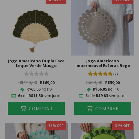
Jogo Americano Dupla Face
Jogo Americano
Leque Verde Musgo
Impermeável Esferas Bege
(2)
R$120,00
R$94,00
R$69,00
R$59,00
R$65,55
no PIX
R$56,05
no PIX
6
x de
R$11,50
sem juros
6
x de
R$9,83
sem juros
COMPRAR
COMPRAR
31
% OFF
31
% OFF