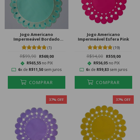
Jogo Americano
Jogo Americano
Impermeável Bordado
Impermeável Esfera Pink
Primavera Tiffany
(1)
(19)
R$99,90
R$94,00
R$69,00
R$59,00
R$65,55
no PIX
R$56,05
no PIX
6
x de
R$11,50
sem juros
6
x de
R$9,83
sem juros
COMPRAR
COMPRAR
37
% OFF
37
% OFF