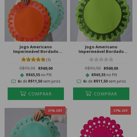
Jogo Americano
Jogo Americano
Impermeável Bordado
Impermeável Bordado
Primavera Laranja
Primavera Pistache
(1)
R$99,90
R$99,90
R$69,00
R$69,00
R$65,55
no PIX
R$65,55
no PIX
6
x de
R$11,50
sem juros
6
x de
R$11,50
sem juros
COMPRAR
COMPRAR
31
% OFF
37
% OFF